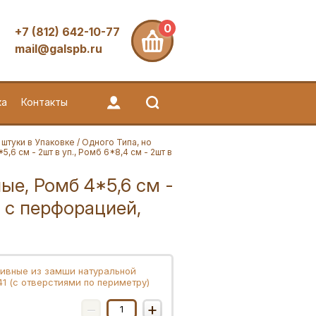
0
+7 (812) 642-10-77
mail@galspb.ru
ка
Контакты
 штуки в Упаковке
/
Одного Типа, но
,6 см - 2шт в уп., Ромб 6*8,4 см - 2шт в
ые, Ромб 4*5,6 см -
, с перфорацией,
ивные из замши натуральной
1 (с отверстиями по периметру)
−
+