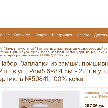
188662 Лен. область,
Всеволожский район, пос.
Мурино, улица Лесная, дом 3
О нас
Опт и Роз.
Услуги
Инструкция
Оплата
Достав
/
Замша натуральная
/
Заплатки из замши пришивные с перфорацией
/
4
разной ширины в упаковке
/ Набор: Заплатки из замши, пришивные, Ромб 4*5
уп., с перфорацией, артикль №59841, 100% кожа
Набор: Заплатки из замши, пришивн
2шт в уп., Ромб 6*8,4 см - 2шт в уп.
артикль №59841, 100% кожа
Заплатки приш
артикль №5984
297,36
руб.