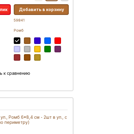
клик
Добавить в корзину
59841
Ромб
ь к сравнению
п., Ромб 6*8,4 см - 2шт в уп., с
по периметру)