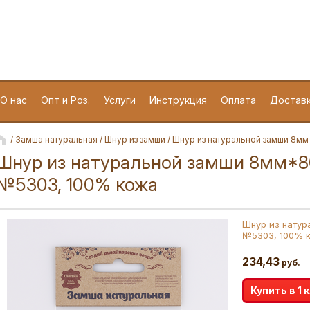
188662 Лен. область,
Всеволожский район, пос.
Мурино, улица Лесная, дом 3
О нас
Опт и Роз.
Услуги
Инструкция
Оплата
Достав
/
Замша натуральная
/
Шнур из замши
/ Шнур из натуральной замши 8мм
Шнур из натуральной замши 8мм*8
№5303, 100% кожа
Шнур из натур
№5303, 100% 
234,43
руб.
Купить в 1 