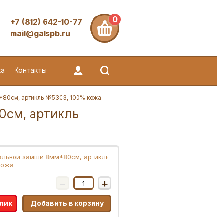
0
+7 (812) 642-10-77
mail@galspb.ru
ка
Контакты
*80см, артикль №5303, 100% кожа
0см, артикль
альной замши 8мм*80см, артикль
кожа
−
+
клик
Добавить в корзину