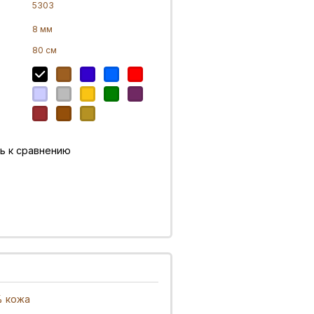
5303
8 мм
80 см
ь к сравнению
% кожа