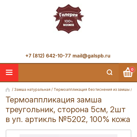
188662 Лен. область, Всеволожский район, пос. Мурино, улица
Лесная, дом 3
+7 (812) 642-10-77
mail@galspb.ru
0
/
Замша натуральная
/
Термоаппликация без тиснения из замшы
/ Т
Термоаппликация замша
треугольник, сторона 5см, 2шт
в уп. артикль №5202, 100% кожа